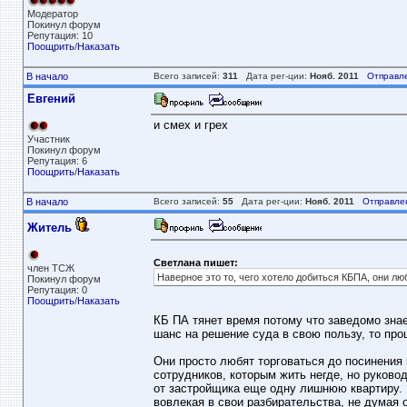
Модератор
Покинул форум
Репутация: 10
Поощрить
/
Наказать
В начало
Всего записей:
311
Дата рег-ции:
Нояб. 2011
Отправл
Евгений
и смех и грех
Участник
Покинул форум
Репутация: 6
Поощрить
/
Наказать
В начало
Всего записей:
55
Дата рег-ции:
Нояб. 2011
Отправле
Житель
Светлана пишет:
член ТСЖ
Наверное это то, чего хотело добиться КБПА, они л
Покинул форум
Репутация: 0
Поощрить
/
Наказать
КБ ПА тянет время потому что заведомо знает
шанс на решение суда в свою пользу, то проц
Они просто любят торговаться до посинения 
сотрудников, которым жить негде, но руково
от застройщика еще одну лишнюю квартиру. 
вовлекая в свои разбирательства, не думая 