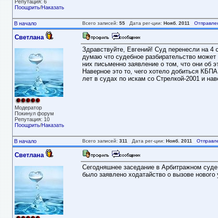
Репутация: 6
Поощрить
/
Наказать
В начало
Всего записей:
55
Дата рег-ции:
Нояб. 2011
Отправле
Светлана
Здравствуйте, Евгений! Суд перенесли на 4 
думаю что судебное разбирательство может з
них письменно заявление о том, что они об 
Наверное это то, чего хотело добиться КБПА
лет в судах по искам со Стрелкой-2001 и нав
Модератор
Покинул форум
Репутация: 10
Поощрить
/
Наказать
В начало
Всего записей:
311
Дата рег-ции:
Нояб. 2011
Отправл
Светлана
Сегодняшнее заседание в Арбитражном суде б
было заявлено ходатайство о вызове нового 