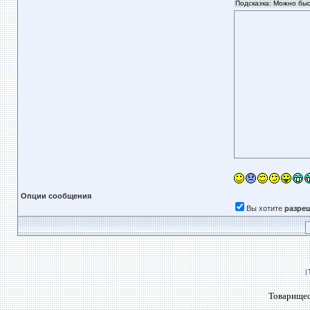
Опции сообщения
Вы хотите
разре
|
Товарищес