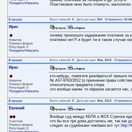
Поощрить
/
Наказать
Пластиковое окно было откинуто, малолетки 
В начало
Всего записей:
0
Дата рег-ции:
N/A
Отправлено:
26 Ма
Ирис
почему произошло задержание платежек за ма
платежки нет?! и будет ли в таком случае на
Новичок
Покинул форум
Репутация: 0
Поощрить
/
Наказать
В начало
Всего записей:
5
Дата рег-ции:
Янв. 2012
Отправлено
Ирис
кто-нибудь, помогите разобраться! пришло п
№ А57-9763/2012 (о признании права собстве
Новичок
Покинул форум
относительно предмета спора.
Репутация: 0
это вообще каким- то образом касается нас,
Поощрить
/
Наказать
В начало
Всего записей:
5
Дата рег-ции:
Янв. 2012
Отправлено
Евгений
Вообще суд между КБПА и ЖСК Стрелка идет 
что бы все три дома достались им, так как д
Участник
Покинул форум
следил за судебными тяжбами вот тут
http://
Репутация: 6
Поощрить
/
Наказать