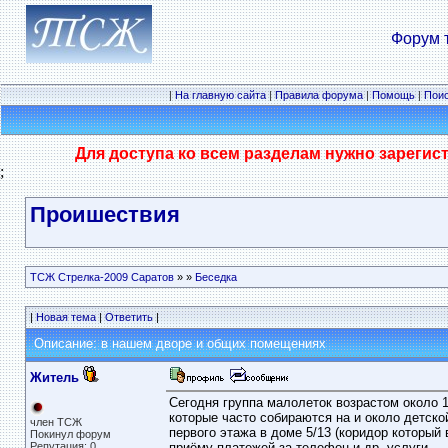
Форум 
|
На главную сайта
|
Правила форума
|
Помощь
|
Пои
Для доступа ко всем разделам нужно зарегис
;
Проишествия
ТСЖ Стрелка-2009 Саратов
»
»
Беседка
|
Новая тема
|
Ответить
|
Описание: в нашем дворе и общих помещениях
Житель
Сегодня группа малолеток возрастом около 
которые часто собираются на и около детско
член ТСЖ
первого этажа в доме 5/13 (коридор который 
Покинул форум
Репутация: 0
приёму платежей за телефон и др. услуги.