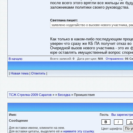
после всего этого врятли все жильцы их буду
заложниками политики своего руководства.
Светлана пишет:
заявлено ходатайство о вызове нового участника, р
Как только в каком-либо последующем процес
уверен что сразу же КБ ПА получит отказ во
Очередной вызов нового участника - это их 
юре оставлять имущественный вопрос спорн
В начало
Всего записей:
0
Дата рег-ции:
N/A
Отправлено:
06 Се
|
Новая тема
|
Ответить
|
ТСЖ Стрелка-2009 Саратов
»
»
Беседка
» Проишествия
Имя:
Гость
Вы зарегистр
Сообщение
Для вставки имени, кликните на нем.
Цвет шрифта:
Для вставки цитаты, выделите её и
нажмите эту ссылку
.