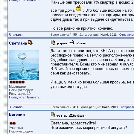
Раньше они требовали 7% квартир в домах 2 
все три дома
. Это больше похоже на то, 
получили свидетельства на квартиры, которы
сдаче дома так и при выдаче свидетельства
Но все равно не приятно, конечно.
В начало
Всего записей:
55
Дата рег-ции:
Нояб. 2011
Отправле
Светлана
Да, я тоже так считаю, что КБПА просто хоче
бесспорное право на землю расположенную п
Судебное заседание назначено на 8 августа 2
представителя. Всем кто мне звонил я объя
В ближайшее время я определюсь со времен
себя как действовать.
И еще, у меня ко всем большая просьба, не з
утра выходного дня.
Модератор
Покинул форум
Репутация: 10
Поощрить
/
Наказать
В начало
Всего записей:
311
Дата рег-ции:
Нояб. 2011
Отправл
Евгений
Светлана, здравствуйте!
Чем закончилось мероприятие 8 августа?
Участник
Покинул форум