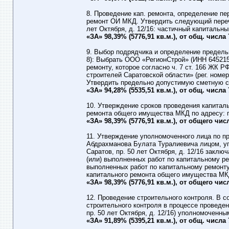
8. Проведение кап. ремонта, определение пе
ремонт ОИ МКД. Утвердить следующий перече
лет Октября, д. 12/16: частичный капитальны
«ЗА» 98,39% (5776,91 кв.м.), от общ. числа
9. Выбор подрядчика и определение предель
8): Выбрать ООО «РегионСтрой» (ИНН 645215
ремонту, которое согласно ч. 7 ст. 166 ЖК
строителей Саратовской области» (рег. номер 9
Утвердить предельно допустимую сметную ст
«ЗА» 94,28% (5535,51 кв.м.), от общ. числа
10. Утверждение сроков проведения капитал
ремонта общего имущества МКД по адресу: г. С
«ЗА» 98,39% (5776,91 кв.м.), от общего чи
11. Утверждение уполномоченного лица по п
Абдрахманова Булата Туралиевича лицом, уп
Саратов, пр. 50 лет Октября, д. 12/16 заклю
(или) выполненных работ по капитальному р
выполненных работ по капитальному ремонту
капитального ремонта общего имущества МК
«ЗА» 98,39% (5776,91 кв.м.), от общего чи
12. Проведение строительного контроля. В со
строительного контроля в процессе проведен
пр. 50 лет Октября, д. 12/16) уполномоченны
«ЗА» 91,89% (5395,21 кв.м.), от общ. числа