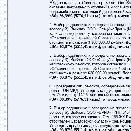
МКД по адресу: г. Саратов, пр. 50 лет Октябр
системы центрального отопления и горячего 
водоснабжения от котельной до тепловой ка
«ЗА» 98,39% (5776,91 кв.м.), от общ. числа
4. Выбор подрядчика и определение предель
вопросу 2). Выбрать ООО «СпецИноПром» (И
капитальному ремонту, которое согласно ч.
«Объединение строителей Саратовской област
стоимость в размере 3 100 000,00 рублей. Д
«ЗА» 93,87% (5511,41 кв.м.), от общ. числа
5. Выбор подрядчика и определение предель
вопросу 3). Выбрать ООО «СпецИноПром» (И
капитальному ремонту, которое согласно ч.
«Объединение строителей Саратовской област
стоимость в размере 630 000,00 рублей. До
«ЗА» 93,87% (5511,41 кв.м.), от общ. числа
6. Проведение кап. ремонта, определение пе
ремонт ОИ МКД. Утвердить следующий перече
лет Октября, д. 12/16: частичный капиталь
«ЗА» 98,39% (5776,91 кв.м.), от общ. числа
7. Выбор подрядчика и определение предель
вопросу 6). Выбрать ООО «БРИЗ» (ИНН 6454
ремонту, которое согласно ч. 7 ст. 166 ЖК
строителей Саратовской области» (рег. номер 5
Утвердить предельно допустимую сметную ст
«ЗА» 93,87% (5511,41 кв.м.), от общ. числа