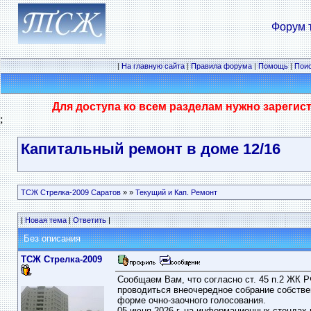
Форум 
|
На главную сайта
|
Правила форума
|
Помощь
|
Пои
Для доступа ко всем разделам нужно зарегис
;
Капитальный ремонт в доме 12/16
ТСЖ Стрелка-2009 Саратов
»
»
Текущий и Кап. Ремонт
|
Новая тема
|
Ответить
|
Без описания
ТСЖ Стрелка-2009
Сообщаем Вам, что согласно ст. 45 п.2 ЖК 
проводиться внеочередное собрание собствен
форме очно-заочного голосования.
05 июня 2026 г. на информационных стенда