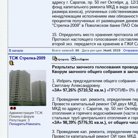
адресу г. Саратов, пр. 50 лет Октября, д. 
фонд капитального ремонта МКД в виде взнос
размера взноса), уплаченных собственникам
ненадлежащим исполнением ими обязанностей
процентов полученных от размещения денеж
"Стрелка-2009" в Поволжском банке ПАО Сбе
15. Определить место хранения протокола о
Протокол настоящего голосования составляе
второй экз. передается на хранение в ГЖИ С
В начало
Всего записей:
66
Дата рег-ции:
Нояб. 2019
Отправле
ТСЖ Стрелка-2009
Результаты заочного голосования проводимо
Кворум заочного общего собрания в заочно
1. Избрать председателем общего собрания 
Светлану Александровну.
«ЗА» 97,26% (5710,52 кв.м.)
«ПРОТИВ» 0% (0
2. Проведение кап. ремонта, определение пер
Провести капитальный ремонт ОИ двух МКД.
МКД по адресу: г. Саратов, пр. 50 лет Октяб
Администрация ТСЖ
отопления и горячего водоснабжения (части в
Покинул форум
стальных труб центрального отопления и го
Репутация: 3
«ЗА» 98,39% (5776,91 кв.м.), от общего чи
Поощрить
/
Наказать
3. Проведение кап. ремонта, определение пер
Провести капитальный ремонт ОИ трех МКД. 