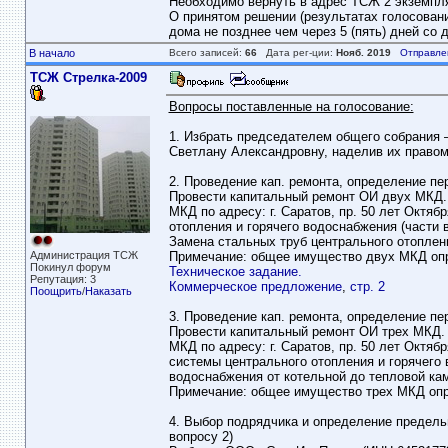
Необходимо вернуть в адрес ТСЖ 2 экземпля
О принятом решении (результатах голосован
дома не позднее чем через 5 (пять) дней со 
В начало
Всего записей:
66
Дата рег-ции:
Нояб. 2019
Отправле
ТСЖ Стрелка-2009
Вопросы поставленные на голосование:
1. Избрать председателем общего собрания 
Светлану Александровну, наделив их правом
2. Проведение кап. ремонта, определение пер
Провести капитальный ремонт ОИ двух МКД.
МКД по адресу: г. Саратов, пр. 50 лет Октяб
отопления и горячего водоснабжения (части вв
Замена стальных труб центрального отоплен
Администрация ТСЖ
Примечание: общее имущество двух МКД опре
Покинул форум
Техническое задание.
Репутация: 3
Коммерческое предложение
,
стр. 2
Поощрить
/
Наказать
3. Проведение кап. ремонта, определение пер
Провести капитальный ремонт ОИ трех МКД. 
МКД по адресу: г. Саратов, пр. 50 лет Октябр
системы центрального отопления и горячего 
водоснабжения от котельной до тепловой ка
Примечание: общее имущество трех МКД опре
4. Выбор подрядчика и определение предель
вопросу 2)