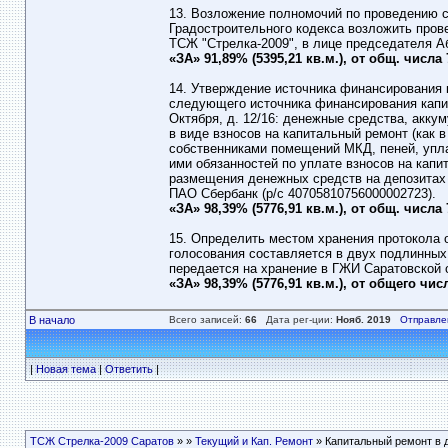
13. Возложение полномочий по проведению стр
Градостроительного кодекса возложить пров
ТСЖ "Стрелка-2009", в лице председателя А
«ЗА» 91,89% (5395,21 кв.м.), от общ. числа
14. Утверждение источника финансирования 
следующего источника финансирования капит
Октября, д. 12/16: денежные средства, акк
в виде взносов на капитальный ремонт (как 
собственниками помещений МКД, пеней, упл
ими обязанностей по уплате взносов на капи
размещения денежных средств на депозитах
ПАО Сбербанк (р/с 40705810756000002723).
«ЗА» 98,39% (5776,91 кв.м.), от общ. числа
15. Определить местом хранения протокола 
голосования составляется в двух подлинных 
передается на хранение в ГЖИ Саратовской 
«ЗА» 98,39% (5776,91 кв.м.), от общего чи
В начало
Всего записей:
66
Дата рег-ции:
Нояб. 2019
Отправле
|
Новая тема
|
Ответить
|
ТСЖ Стрелка-2009 Саратов
»
»
Текущий и Кап. Ремонт
» Капитальный ремонт в 