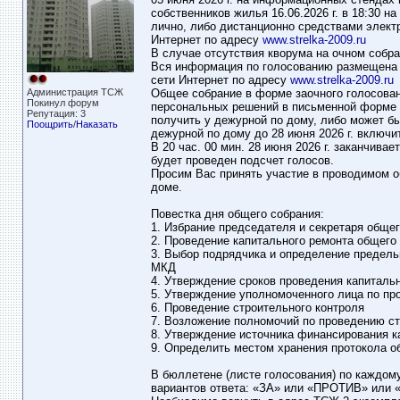
собственников жилья 16.06.2026 г. в 18:30 
лично, либо дистанционно средствами элек
Интернет по адресу
www.strelka-2009.ru
В случае отсутствия кворума на очном собран
Вся информация по голосованию размещена н
сети Интернет по адресу
www.strelka-2009.ru
Администрация ТСЖ
Общее собрание в форме заочного голосова
Покинул форум
персональных решений в письменной форме 
Репутация: 3
получить у дежурной по дому, либо может бы
Поощрить
/
Наказать
дежурной по дому до 28 июня 2026 г. включи
В 20 час. 00 мин. 28 июня 2026 г. заканчива
будет проведен подсчет голосов.
Просим Вас принять участие в проводимом 
доме.
Повестка дня общего собрания:
1. Избрание председателя и секретаря общег
2. Проведение капитального ремонта общего
3. Выбор подрядчика и определение предель
МКД
4. Утверждение сроков проведения капиталь
5. Утверждение уполномоченного лица по пр
6. Проведение строительного контроля
7. Возложение полномочий по проведению ст
8. Утверждение источника финансирования к
9. Определить местом хранения протокола о
В бюллетене (листе голосования) по каждому
вариантов ответа: «ЗА» или «ПРОТИВ» или