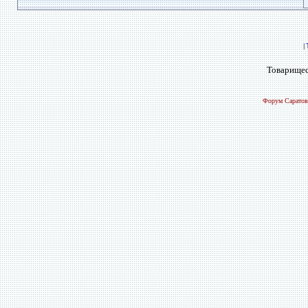
|
Товарищес
Форум Саратов