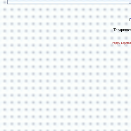
|
Товарищес
Форум Саратов