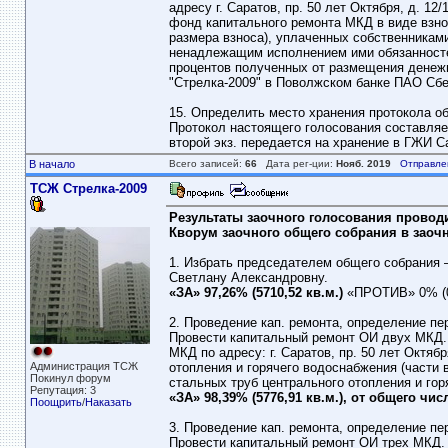
адресу г. Саратов, пр. 50 лет Октября, д. 
фонд капитального ремонта МКД в виде взнос
размера взноса), уплаченных собственникам
ненадлежащим исполнением ими обязанностей
процентов полученных от размещения денеж
"Стрелка-2009" в Поволжском банке ПАО Сбе
15. Определить место хранения протокола о
Протокол настоящего голосования составляе
второй экз. передается на хранение в ГЖИ С
В начало
Всего записей:
66
Дата рег-ции:
Нояб. 2019
Отправле
ТСЖ Стрелка-2009
Результаты заочного голосования проводимо
Кворум заочного общего собрания в заочно
1. Избрать председателем общего собрания 
Светлану Александровну.
«ЗА» 97,26% (5710,52 кв.м.)
«ПРОТИВ» 0% (0
2. Проведение кап. ремонта, определение пер
Провести капитальный ремонт ОИ двух МКД.
МКД по адресу: г. Саратов, пр. 50 лет Октяб
Администрация ТСЖ
отопления и горячего водоснабжения (части в
Покинул форум
стальных труб центрального отопления и го
Репутация: 3
«ЗА» 98,39% (5776,91 кв.м.), от общего чи
Поощрить
/
Наказать
3. Проведение кап. ремонта, определение пер
Провести капитальный ремонт ОИ трех МКД. 