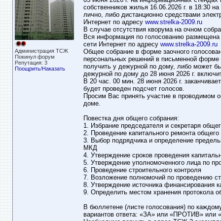
собственников жилья 16.06.2026 г. в 18:30 
лично, либо дистанционно средствами элек
Интернет по адресу
www.strelka-2009.ru
В случае отсутствия кворума на очном собран
Вся информация по голосованию размещена н
сети Интернет по адресу
www.strelka-2009.ru
Администрация ТСЖ
Общее собрание в форме заочного голосова
Покинул форум
персональных решений в письменной форме 
Репутация: 3
получить у дежурной по дому, либо может бы
Поощрить
/
Наказать
дежурной по дому до 28 июня 2026 г. включи
В 20 час. 00 мин. 28 июня 2026 г. заканчива
будет проведен подсчет голосов.
Просим Вас принять участие в проводимом 
доме.
Повестка дня общего собрания:
1. Избрание председателя и секретаря общег
2. Проведение капитального ремонта общего
3. Выбор подрядчика и определение предель
МКД
4. Утверждение сроков проведения капиталь
5. Утверждение уполномоченного лица по пр
6. Проведение строительного контроля
7. Возложение полномочий по проведению ст
8. Утверждение источника финансирования к
9. Определить местом хранения протокола о
В бюллетене (листе голосования) по каждому
вариантов ответа: «ЗА» или «ПРОТИВ» или