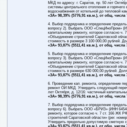
МКД по адресу: г. Саратов, пр. 50 лет Октябр
системы центрального отопления и горячего 
водоснабжения от котельной до тепловой ка
«ЗА» 98,39% (5776,91 кв.м.), от общ. числа
4. Выбор подрядчика и определение предель
вопросу 2). Выбрать ООО «СпецИноПром» (И
капитальному ремонту, которое согласно ч.
«Объединение строителей Саратовской област
стоимость в размере 3 100 000,00 рублей. Д
«ЗА» 93,87% (5511,41 кв.м.), от общ. числа
5. Выбор подрядчика и определение предель
вопросу 3). Выбрать ООО «СпецИноПром» (И
капитальному ремонту, которое согласно ч.
«Объединение строителей Саратовской област
стоимость в размере 630 000,00 рублей. До
«ЗА» 93,87% (5511,41 кв.м.), от общ. числа
6. Проведение кап. ремонта, определение пе
ремонт ОИ МКД. Утвердить следующий перече
лет Октября, д. 12/16: частичный капиталь
«ЗА» 98,39% (5776,91 кв.м.), от общ. числа
7. Выбор подрядчика и определение предель
вопросу 6). Выбрать ООО «БРИЗ» (ИНН 6454
ремонту, которое согласно ч. 7 ст. 166 ЖК
строителей Саратовской области» (рег. номер 5
Утвердить предельно допустимую сметную ст
«ЗА» 93,87% (5511,41 кв.м.), от общ. числа