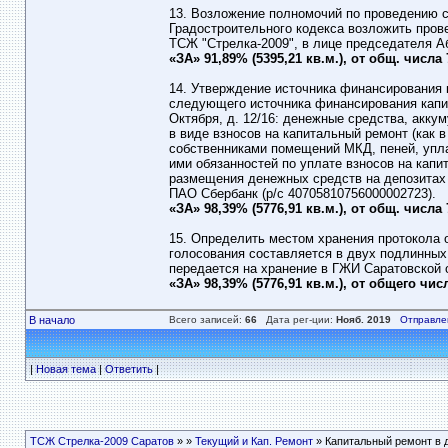
13. Возложение полномочий по проведению стр
Градостроительного кодекса возложить пров
ТСЖ "Стрелка-2009", в лице председателя А
«ЗА» 91,89% (5395,21 кв.м.), от общ. числа
14. Утверждение источника финансирования 
следующего источника финансирования капит
Октября, д. 12/16: денежные средства, акк
в виде взносов на капитальный ремонт (как 
собственниками помещений МКД, пеней, упл
ими обязанностей по уплате взносов на капи
размещения денежных средств на депозитах
ПАО Сбербанк (р/с 40705810756000002723).
«ЗА» 98,39% (5776,91 кв.м.), от общ. числа
15. Определить местом хранения протокола 
голосования составляется в двух подлинных 
передается на хранение в ГЖИ Саратовской 
«ЗА» 98,39% (5776,91 кв.м.), от общего чи
В начало
Всего записей:
66
Дата рег-ции:
Нояб. 2019
Отправле
|
Новая тема
|
Ответить
|
ТСЖ Стрелка-2009 Саратов
»
»
Текущий и Кап. Ремонт
» Капитальный ремонт в 