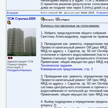
Необходимо вернуть в адрес ТСЖ 2 экземпля
О принятом решении (результатах голосован
дома не позднее чем через 5 (пять) дней со 
В начало
Всего записей:
66
Дата рег-ции:
Нояб. 2019
Отправле
ТСЖ Стрелка-2009
Вопросы поставленные на голосование:
1. Избрать председателем общего собрания 
Светлану Александровну, наделив их правом
2. Проведение кап. ремонта, определение пер
Провести капитальный ремонт ОИ двух МКД.
МКД по адресу: г. Саратов, пр. 50 лет Октяб
отопления и горячего водоснабжения (части вв
Замена стальных труб центрального отоплен
Администрация ТСЖ
Примечание: общее имущество двух МКД опре
Покинул форум
Техническое задание.
Репутация: 3
Коммерческое предложение
,
стр. 2
Поощрить
/
Наказать
3. Проведение кап. ремонта, определение пер
Провести капитальный ремонт ОИ трех МКД. 
МКД по адресу: г. Саратов, пр. 50 лет Октябр
системы центрального отопления и горячего 
водоснабжения от котельной до тепловой ка
Примечание: общее имущество трех МКД опре
4. Выбор подрядчика и определение предель
вопросу 2)