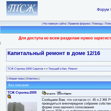
Форум 
|
На главную сайта
|
Правила форума
|
Помощь
|
Пои
Для доступа ко всем разделам нужно зарегис
;
Капитальный ремонт в доме 12/16
ТСЖ Стрелка-2009 Саратов
»
»
Текущий и Кап. Ремонт
|
Новая тема
|
Ответить
|
Без описания
ТСЖ Стрелка-2009
Сообщаем Вам, что согласно ст. 45 п.2 ЖК 
проводиться внеочередное собрание собствен
форме очно-заочного голосования.
05 июня 2026 г. на информационных стенда