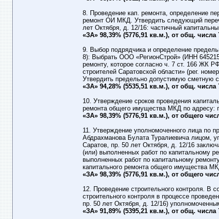
8. Проведение кап. ремонта, определение пе
ремонт ОИ МКД. Утвердить следующий перече
лет Октября, д. 12/16: частичный капитальны
«ЗА» 98,39% (5776,91 кв.м.), от общ. числа
9. Выбор подрядчика и определение предель
8): Выбрать ООО «РегионСтрой» (ИНН 645215
ремонту, которое согласно ч. 7 ст. 166 ЖК
строителей Саратовской области» (рег. номер 9
Утвердить предельно допустимую сметную ст
«ЗА» 94,28% (5535,51 кв.м.), от общ. числа
10. Утверждение сроков проведения капитал
ремонта общего имущества МКД по адресу: г. С
«ЗА» 98,39% (5776,91 кв.м.), от общего чи
11. Утверждение уполномоченного лица по п
Абдрахманова Булата Туралиевича лицом, уп
Саратов, пр. 50 лет Октября, д. 12/16 заклю
(или) выполненных работ по капитальному р
выполненных работ по капитальному ремонту
капитального ремонта общего имущества МК
«ЗА» 98,39% (5776,91 кв.м.), от общего чи
12. Проведение строительного контроля. В со
строительного контроля в процессе проведен
пр. 50 лет Октября, д. 12/16) уполномоченны
«ЗА» 91,89% (5395,21 кв.м.), от общ. числа