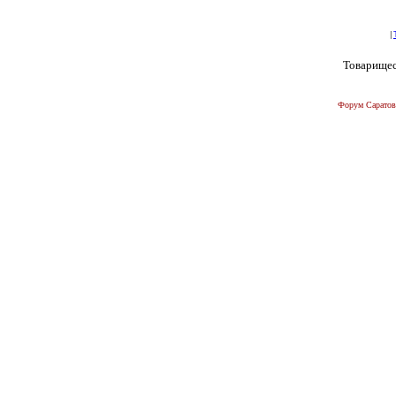
|
Товарищес
Форум Саратов